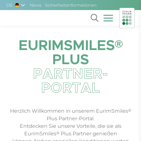
Skip to main content
DE
News
Sicherheitsinformationen
EURIMSMILES
®
PLUS
PARTNER-
PORTAL
®
Herzlich Willkommen in unserem EurimSmiles
Plus Partner-Portal.
Entdecken Sie unsere Vorteile, die sie als
®
EurimSmiles
Plus Partner genießen