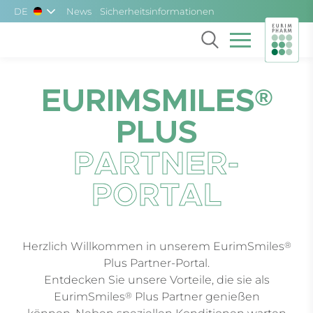
Skip to main content
DE
News
Sicherheitsinformationen
EURIMSMILES
®
PLUS
PARTNER-
PORTAL
®
Herzlich Willkommen in unserem EurimSmiles
Plus Partner-Portal.
Entdecken Sie unsere Vorteile, die sie als
®
EurimSmiles
Plus Partner genießen