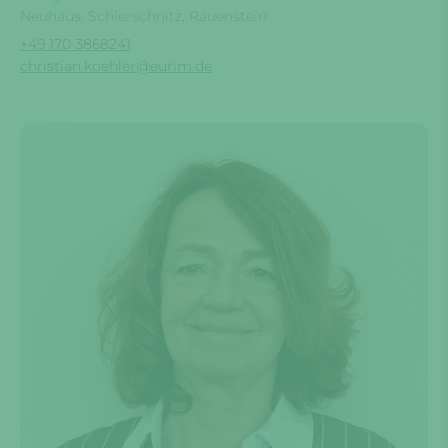
Neuhaus, Schierschnitz, Rauenstein
+49 170 3868241
christian.koehler@eurim.de