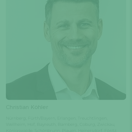
Christian Köhler
Nürnberg, Fürth/Bayern, Erlangen, Treuchtlingen,
Wellheim, Hof, Bayreuth, Bamberg, Coburg, Zwickau,
Königswalde, Schönbrunn, Plauen, Heinersdorf, Föritz,