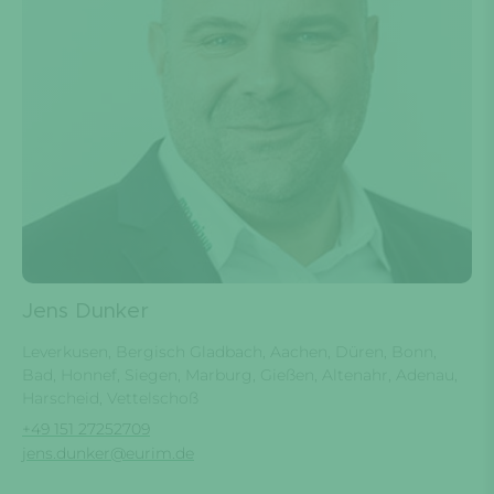
Jens Dunker
Leverkusen, Bergisch Gladbach, Aachen, Düren, Bonn,
Bad, Honnef, Siegen, Marburg, Gießen, Altenahr, Adenau,
Harscheid, Vettelschoß
+49 151 27252709
jens.dunker@eurim.de