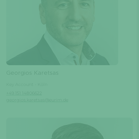
Georgios Karetsas
Key Account - Köln
+49 151 14806622
georgios.karetsas@eurim.de