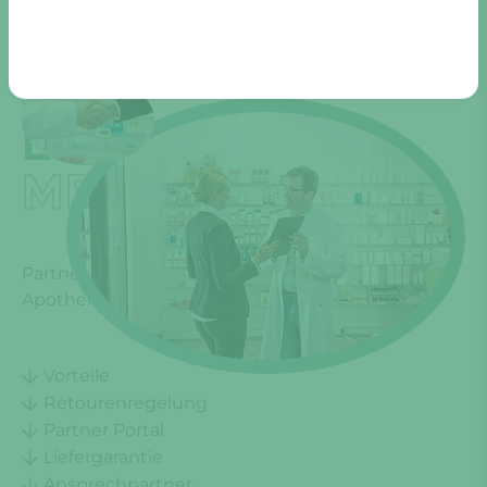
WIR LIEFERN
ECHTE
MEHRWERTE
Partnerschaft und Kooperationsvorteile für
Apotheken - seit über 50 Jahren.
Vorteile
Retourenregelung
Partner Portal
Liefergarantie
Ansprechpartner