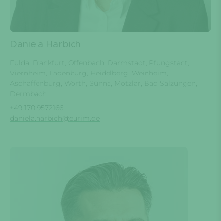
Daniela Harbich
Fulda, Frankfurt, Offenbach, Darmstadt, Pfungstadt,
Viernheim, Ladenburg, Heidelberg, Weinheim,
Aschaffenburg, Wörth, Sünna, Motzlar, Bad Salzungen,
Dermbach
+49 170 9572166
daniela.harbich@eurim.de