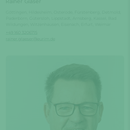
Rainer Gläser
Göttingen, Hildesheim, Osterode, Fürstenberg, Detmold,
Paderborn, Gütersloh, Lippstadt, Arnsberg, Kassel, Bad
Wildungen, Witzenhausen, Eisenach, Erfurt, Weimar
+49 160 3206715
rainer.glaeser@eurim.de