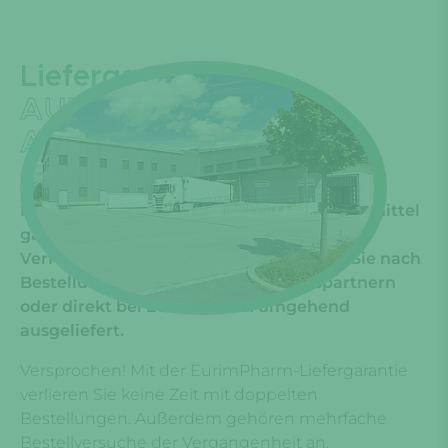
Liefergarantie
AUF 1.500+
ARZNEIMITTEL
Für rund 1.500 EurimPharm Importarzneitmittel
garantieren wir die 100-prozentige
Verfügbarkeit. Diese Produkte erhalten Sie nach
Bestellung bei unseren Großhandelspartnern
oder direkt bei EurimPharm umgehend
ausgeliefert.
Versprochen! Mit der EurimPharm-Liefergarantie
verlieren Sie keine Zeit mit doppelten
Bestellungen. Außerdem gehören mehrfache
Bestellversuche der Vergangenheit an.