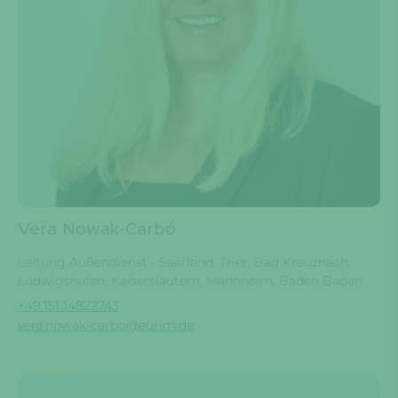
Vera Nowak-Carbó
Leitung Außendienst - Saarland, Trier, Bad Kreuznach,
Ludwigshafen, Kaiserslautern, Mannheim, Baden Baden
+49 151 14822743
vera.nowak-carbo@eurim.de