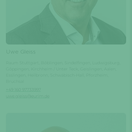
Uwe Gleiss
Raum Stuttgart, Böblingen, Sindelfingen, Ludwigsburg,
Göppingen, Kirchheim / Unter Teck, Geislingen, Aalen,
Esslingen, Heilbronn, Schwäbisch-Hall, Pforzheim,
Bruchsal
+49 160 97733997
uwe.gleiss@eurim.de