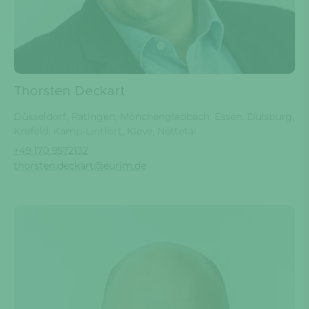
Thorsten Deckart
Düsseldorf, Ratingen, Mönchengladbach, Essen, Duisburg,
Krefeld, Kamp-Lintfort, Kleve, Nettetal
+49 170 9572132
thorsten.deckart@eurim.de