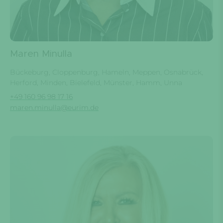
Maren Minulla
Bückeburg, Cloppenburg, Hameln, Meppen, Osnabrück,
Herford, Minden, Bielefeld, Münster, Hamm, Unna
+49 160 96 98 17 16
maren.minulla@eurim.de