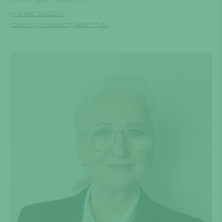
+49 160 5562554
robert.griessbach@eurim.de