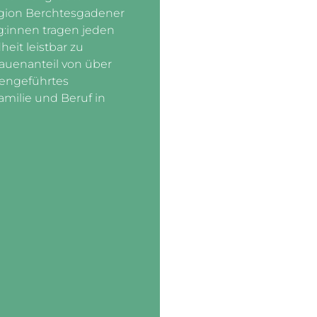
egion Berchtesgadener
g:innen tragen jeden
eit leistbar zu
auenanteil von über
liengeführtes
milie und Beruf in