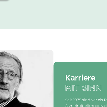
Karriere
MIT SINN
Seit 1975 sind wir als 
Arzneimittelimports e