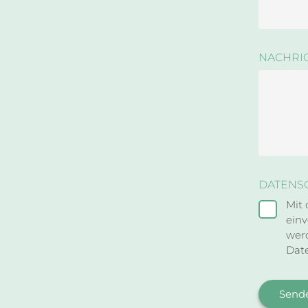
NACHRI
DATENS
Mit 
einv
werd
Dat