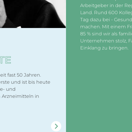
Arbeitgeber in der R
Land. Rund 600 Kolle
Tag dazu bei - Gesundh
machen. Mit einem Fr
85 % sind wir als fami
Unternehmen stolz, Fa
Einklang zu bringen.
TE
eit fast 50 Jahren.
ste und ist bis heute
Re- und
 Arzneimitteln in