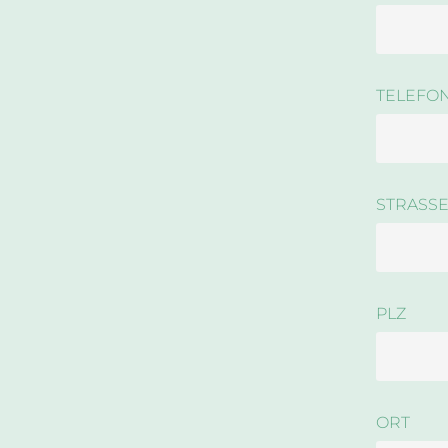
TELEFO
STRASS
PLZ
ORT