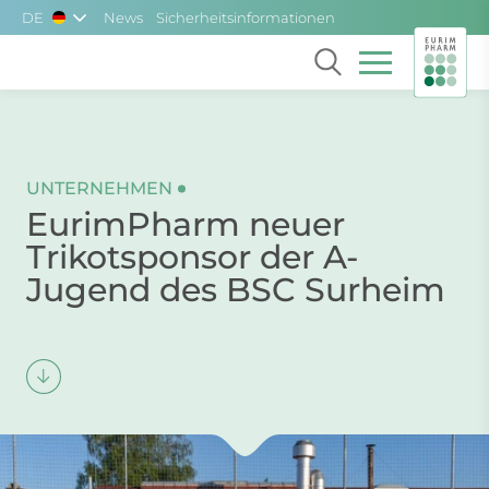
Skip to main content
DE
News
Sicherheitsinformationen
UNTERNEHMEN
EurimPharm neuer
Trikotsponsor der A-
Jugend des BSC Surheim